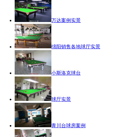
万达案例实景
绵阳销售各地球厅实景
小斯洛克球台
球厅实景
青川台球房案例