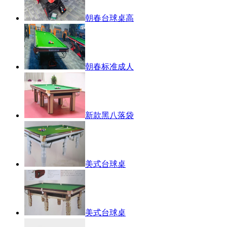
朝春台球桌高
朝春标准成人
新款黑八落袋
美式台球桌
美式台球桌