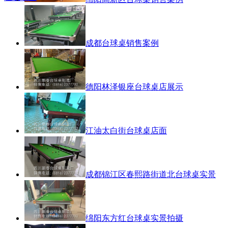
成都台球桌销售案例
德阳林泽银座台球桌店展示
江油太白街台球桌店面
成都锦江区春熙路街道北台球桌实景
绵阳东方红台球桌实景拍摄