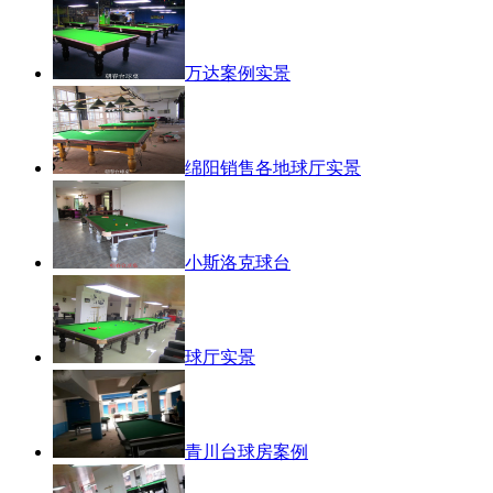
万达案例实景
绵阳销售各地球厅实景
小斯洛克球台
球厅实景
青川台球房案例