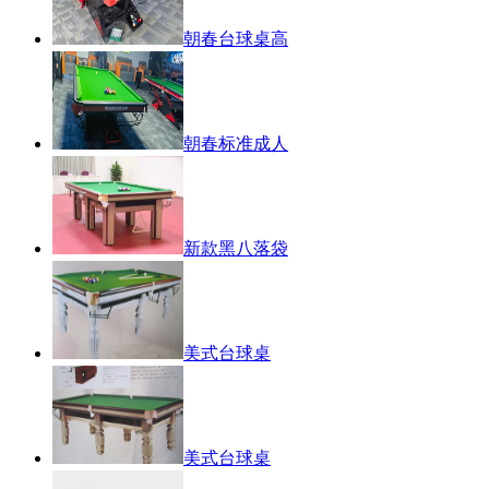
朝春台球桌高
朝春标准成人
新款黑八落袋
美式台球桌
美式台球桌