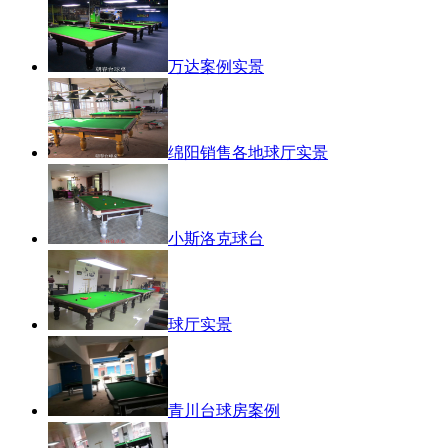
万达案例实景
绵阳销售各地球厅实景
小斯洛克球台
球厅实景
青川台球房案例