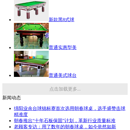
新款黑8式球
普通实惠型美
普通美式球台
点击加载更多...
新闻动态
绵阳业余台球锦标赛首次选用朝春球桌，选手盛赞击球
精准度
朝春推出“十年石板保固”计划，革新行业质量标准
老顾客专访：用了数年的朝春球桌，如今依然如新