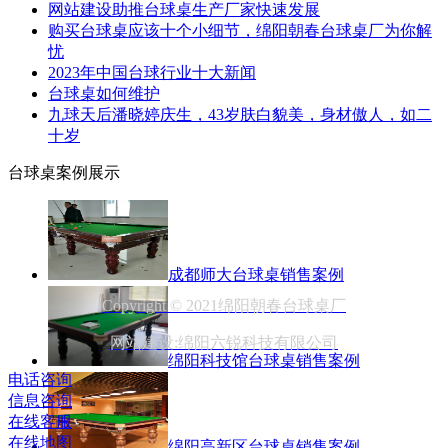
网站建设助推台球桌生产厂家快速发展
购买台球桌应该十个小细节，绵阳朝春台球桌厂为你解
忧
2023年中国台球行业十大新闻
台球桌如何维护
九球天后潘晓婷庆生，43岁肤白貌美，身材傲人，如二
十岁
台球桌案例展示
成都师大台球桌销售案例
Copyright © 2021绵阳朝春台球桌厂
网站建设:绵阳六锐科技有限公司
绵阳科技馆台球桌销售案例
电话咨询
信息咨询
在线客服
在线地图
绵阳高新区台球桌销售案例