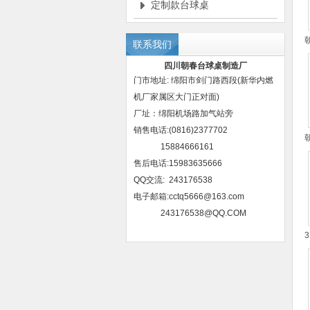
定制款台球桌
联系我们
四川朝春台球桌制造厂
门市地址: 绵阳市剑门路西段(新华内燃
机厂家属区大门正对面)
厂址：绵阳机场路加气站旁
销售电话:(0816)2377702
15884666161
售后电话:15983635666
QQ交流: 243176538
电子邮箱:cctq5666@163.com
243176538@QQ.COM