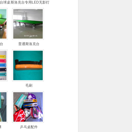
台球桌
斯洛克台专用LED无影灯
台
普通斯洛克台
毛刷
球
乒乓桌配件