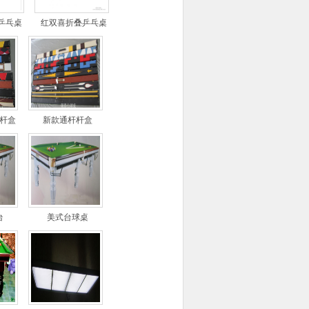
乒乓桌
红双喜折叠乒乓桌
杆盒
新款通杆杆盒
台
美式台球桌