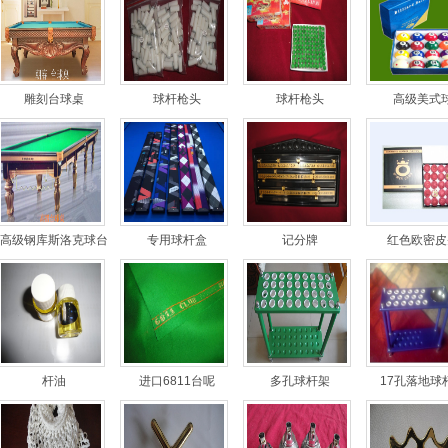
雕刻台球桌
球杆枪头
球杆枪头
高级美式
高级钢库斯洛克球台
专用球杆盒
记分牌
红色欧密皮
杆油
进口6811台呢
多孔球杆架
17孔落地球