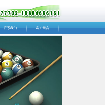
联系我们
客户留言