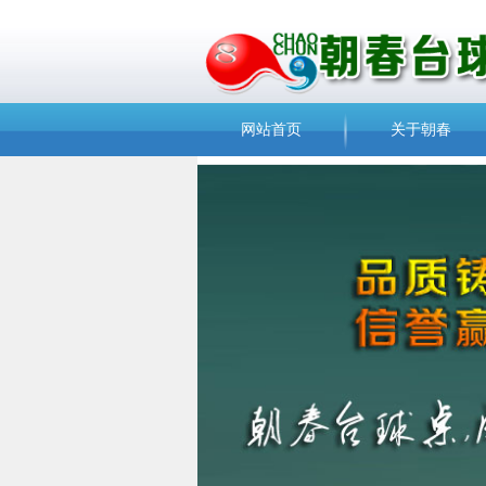
网站首页
关于朝春