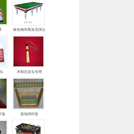
球
银色钢库斯洛克球台
头
木制压皮头专用
杆架
落地球杆架