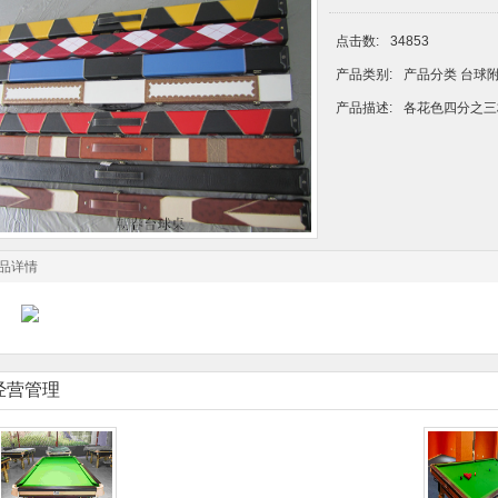
点击数:
34853
产品类别:
产品分类 台球
产品描述:
各花色四分之三
品详情
经营管理