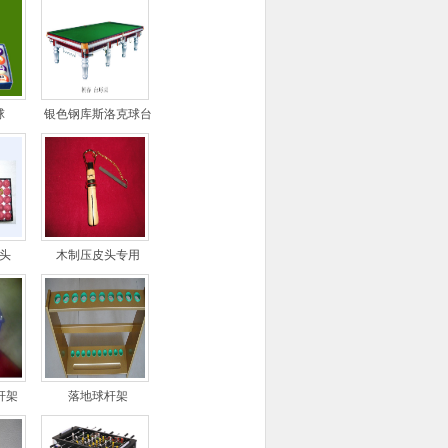
球
银色钢库斯洛克球台
头
木制压皮头专用
杆架
落地球杆架