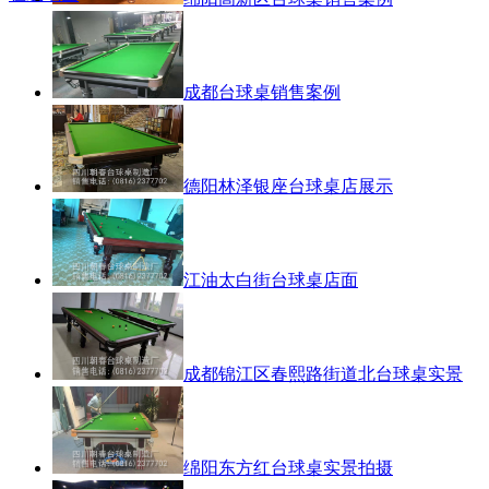
成都台球桌销售案例
德阳林泽银座台球桌店展示
江油太白街台球桌店面
成都锦江区春熙路街道北台球桌实景
绵阳东方红台球桌实景拍摄