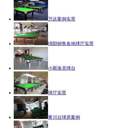
万达案例实景
绵阳销售各地球厅实景
小斯洛克球台
球厅实景
青川台球房案例