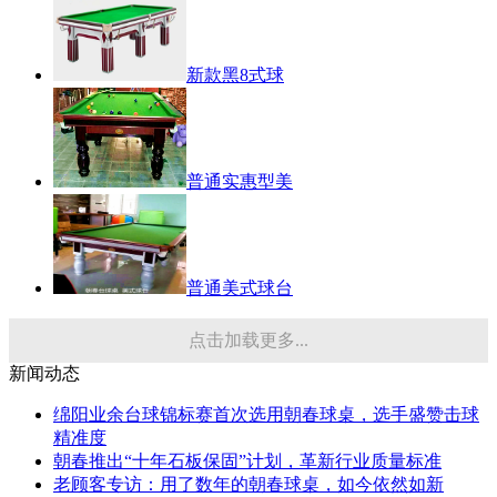
新款黑8式球
普通实惠型美
普通美式球台
点击加载更多...
新闻动态
绵阳业余台球锦标赛首次选用朝春球桌，选手盛赞击球
精准度
朝春推出“十年石板保固”计划，革新行业质量标准
老顾客专访：用了数年的朝春球桌，如今依然如新