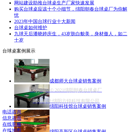
网站建设助推台球桌生产厂家快速发展
购买台球桌应该十个小细节，绵阳朝春台球桌厂为你解
忧
2023年中国台球行业十大新闻
台球桌如何维护
九球天后潘晓婷庆生，43岁肤白貌美，身材傲人，如二
十岁
台球桌案例展示
成都师大台球桌销售案例
Copyright © 2021绵阳朝春台球桌厂
网站建设:绵阳六锐科技有限公司
绵阳科技馆台球桌销售案例
电话咨询
信息咨询
在线客服
在线地图
绵阳高新区台球桌销售案例