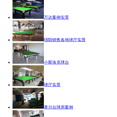
万达案例实景
绵阳销售各地球厅实景
小斯洛克球台
球厅实景
青川台球房案例