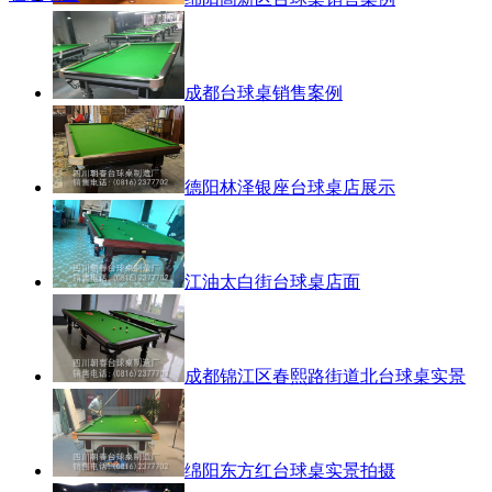
成都台球桌销售案例
德阳林泽银座台球桌店展示
江油太白街台球桌店面
成都锦江区春熙路街道北台球桌实景
绵阳东方红台球桌实景拍摄