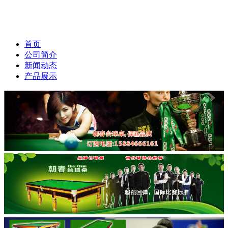
首页
公司简介
新闻动态
产品展示