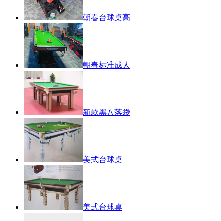
朝春台球桌高
朝春标准成人
新款黑八落袋
美式台球桌
美式台球桌