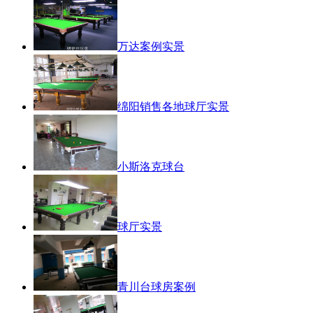
万达案例实景
绵阳销售各地球厅实景
小斯洛克球台
球厅实景
青川台球房案例